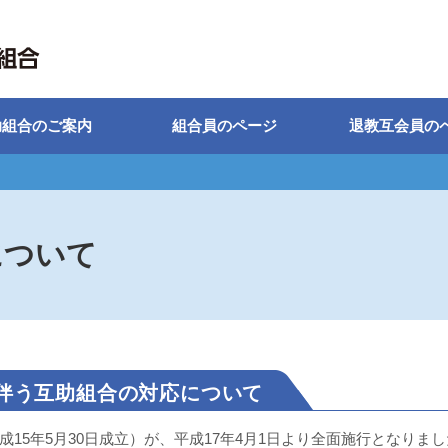
助組合のご案内
組合員のページ
退教互会員の
について
伴う互助組合の対応について
15年5月30日成立）が、平成17年4月1日より全面施行となりま