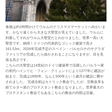
食後は約1時間かけてウルムのクリスマスマーケットへ向かいま
す。かなり遠くから大きな大聖堂が見えていました。ウルムに
到着してそれがウルム大聖堂だとわかりました。世界一高い大
聖堂です。納得！ドイツの代表的なゴシック建築で高さ
161.53m。2026年完成予定のスペイン・バルセロナのサグラダ
ファミリアが完成したら抜かされることになりますが、目を見
張る高さです。
こちらの大聖堂は14世紀のドイツ建築界で活躍したパルラー家
の初代ハインリヒ・フォン・グミュントにより1377年に建設が
始まり、完成は1890年。なんと500年という歳月が建設に費や
されました。 完成当初はカトリック教会でしたが、宗教改革を
経てルター派のプロテスタント教会となりました。世界最大の
プロテスタント教会でもあるこちらの教会の内部は荘厳。