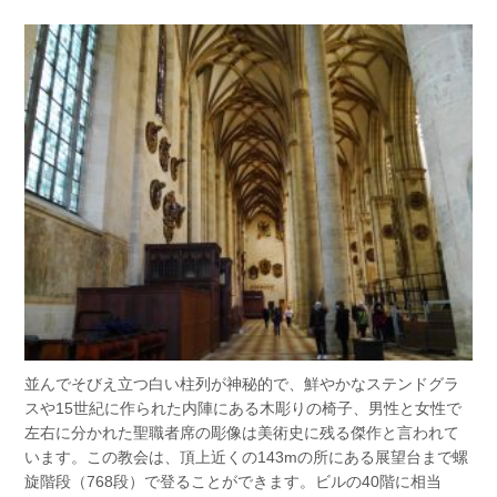
並んでそびえ立つ白い柱列が神秘的で、鮮やかなステンドグラ
スや15世紀に作られた内陣にある木彫りの椅子、男性と女性で
左右に分かれた聖職者席の彫像は美術史に残る傑作と言われて
います。この教会は、頂上近くの143mの所にある展望台まで螺
旋階段（768段）で登ることができます。ビルの40階に相当