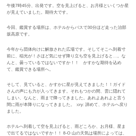
午後7時45分、出発です。空を見上げると、お月様といくつか星
が見えていました。期待大です。
今回、鑑賞する場所は、ホテルからバスで30分ほど走った治部
坂高原です。
今年から団体向けに解放された広場です。そしてそこへ到着寸
前に、稲光が！さほど気にせず降り立ち空を見上げると…。な
んと、曇っているではないですか！！ かすかな期待を込め
て、鑑賞できる場所へ。
そして、見ていると、かすかに星が見えてきました！！ガイド
さんの声にも力が入ってきます。それもつかの間、雲に隠れて
しまい、なんと、雨まで降ってきました。あれよあれよと言う
間に雨が本降りになってきました。 :cry: 諦めて、ホテルへ戻り
ました。
ホテルへ到着して空を見上げると、雨どころか、お月様、星ま
で出てるではないですか！！ 8-O 山の天気は場所によっては、