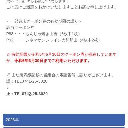
たので、訂正しお詫びいたします。
この度はご迷惑をおかけいたしますことお詫び申し上げます。
＜一部巻末クーポン券の有効期限の誤り＞
該当クーポン券
P88・・・もんじゃ焼き山吉（6枚中1枚）
P92・・・シネマサンシャイン大和郡山（4枚中2枚）
☆ 有効期限が令和5年6月30日のクーポン券が混在しています
が、
令和6年6月30日までご利用いただけます。
※ また裏表紙記載の当組合の電話番号に誤りがございます。
誤：TEL0741-25-3020
↓
正：TEL074
2
-25-3020
2026年