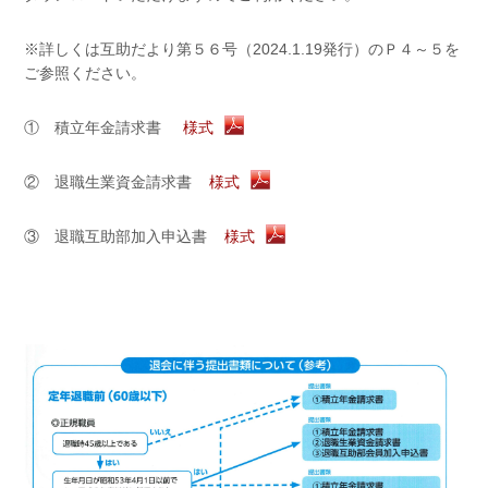
※詳しくは互助だより第５６号（2024.1.19発行）のＰ４～５を
ご参照ください。
① 積立年金請求書
様式
② 退職生業資金請求書
様式
③ 退職互助部加入申込書
様式