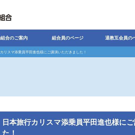
助組合のご案内
組合員のページ
退教互会員の
カリスマ添乗員平田進也様にご講演いただきました！
日本旅行カリスマ添乗員平田進也様にご
た！