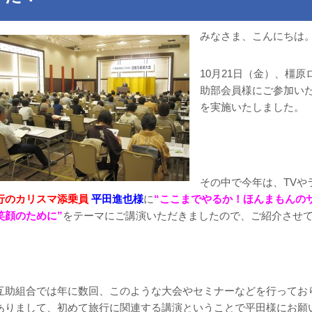
みなさま、こんにちは
10月21日（金）、橿原
助部会員様にご参加いた
を実施いたしました。
その中で今年は、TVや
行のカリスマ添乗員
平田進也様
に
“ここまでやるか！ほんまもんの
笑顔のために”
をテーマにご講演いただきましたので、ご紹介させ
互助組合では年に数回、このような大会やセミナーなどを行ってお
ありまして、初めて旅行に関連する講演ということで平田様にお願