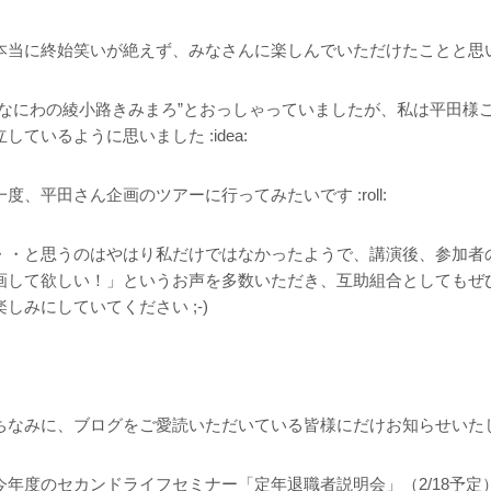
本当に終始笑いが絶えず、みなさんに楽しんでいただけたことと思
“なにわの綾小路きみまろ”とおっしゃっていましたが、私は平田様
立しているように思いました :idea:
一度、平田さん企画のツアーに行ってみたいです :roll:
・・と思うのはやはり私だけではなかったようで、講演後、参加者
画して欲しい！」というお声を多数いただき、互助組合としてもぜ
楽しみにしていてください ;-)
ちなみに、ブログをご愛読いただいている皆様にだけお知らせいた
今年度のセカンドライフセミナー「定年退職者説明会」（2/18予