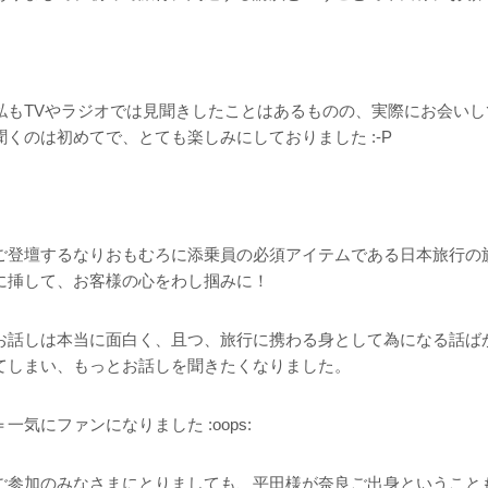
私もTVやラジオでは見聞きしたことは
あるものの、実際にお会いし
聞くのは初めてで、とても楽しみにしておりました :-P
ご登壇するなりおもむろに添乗員の必須アイテムである日本旅行の
に挿して、お客様の心をわし掴みに！
お話しは本当に面白く、且つ、旅行に携わる身として為になる話ば
てしまい、もっとお話しを聞きたくなりました。
＝一気にファンになりました :oops:
ご参加のみなさまにとりましても、平田様が奈良ご出身ということ