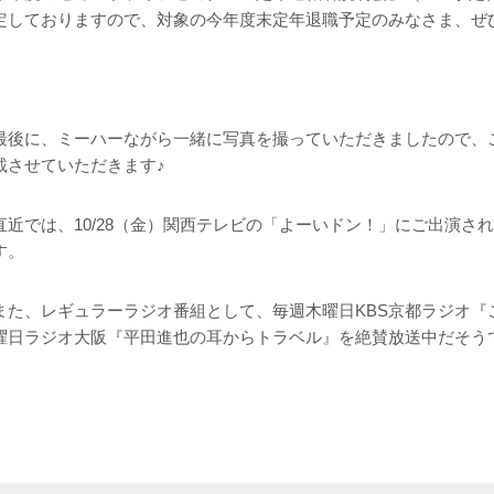
定しておりますので、対象の今年度末定年退職予定のみなさま、ぜ
最後に、ミーハーながら一緒に写真を
撮っていただきましたので、
載させていただきます♪
直近では、10/28（金）関西テレビの「よーいドン！」にご出演さ
す。
また、レギュラーラジオ番組として、毎週木曜日KBS京都ラジオ『
曜日ラジオ大阪『平田進也の耳からトラベル』を絶賛放送中だそう