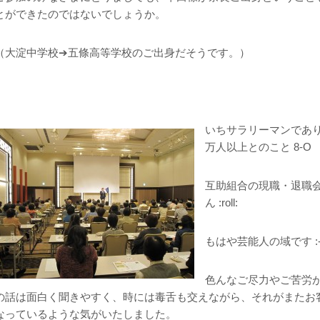
とができたのではないでしょうか。
（大淀中学校➔五條高等学校のご出身だそうです。）
いちサラリーマンであ
万人以上とのこと 8-O
互助組合の現職・退職
ん :roll:
もはや芸能人の域です :-
色んなご尽力やご苦労
の話は面白く聞きやすく、時には毒舌も交えながら、それがまたお
なっているような気がいたしました。