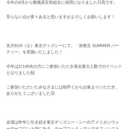
今年の4月から教職員互助組合に採用になりました日髙です。
至らない点が多々あると思いますがよろしくお願いします！
先月8/19（土）東京ディズシーにて、「奈教互 SUMMER パー
ティー」を実施いたしました！
今年は計140名の方にご参加いただき過去最大人数でのイベント
となりました🙌
ご参加いただいたみなさまには朝早くからお集まりいただき、
ありがとうございました😊
会場は昨年に引き続き東京ディズニー・シーのアメリカンウォ
ーターフロント内にある、ケープコッド・クックオフ・レスト