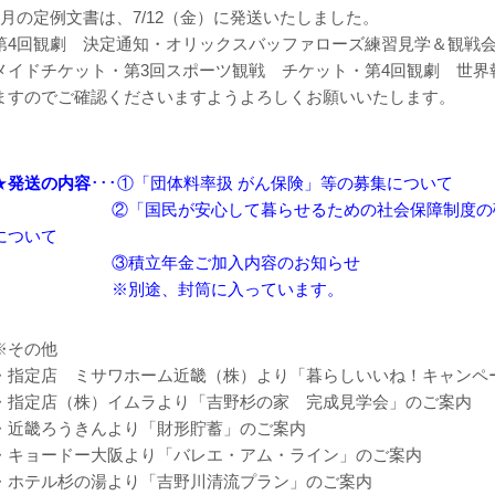
7月の定例文書は、7/12（金）に発送いたしました。
第4回観劇 決定通知・オリックスバッファローズ練習見学＆観戦会
メイドチケット・第3回スポーツ観戦 チケット・第4回観劇 世界
ますのでご確認くださいますようよろしくお願いいたします。
★
発送の内容
･･･①「団体料率扱 がん保険」等の募集について
②「国民が安心して暮らせるための社会保障制度の確立
について
③積立年金ご加入内容のお知らせ
※別途、封筒に入っています。
※その他
・指定店 ミサワホーム近畿（株）より「暮らしいいね！キャンペ
・指定店（株）イムラより「吉野杉の家 完成見学会」のご案内
・近畿ろうきんより「財形貯蓄」のご案内
・キョードー大阪より「バレエ・アム・ライン」のご案内
・ホテル杉の湯より「吉野川清流プラン」のご案内