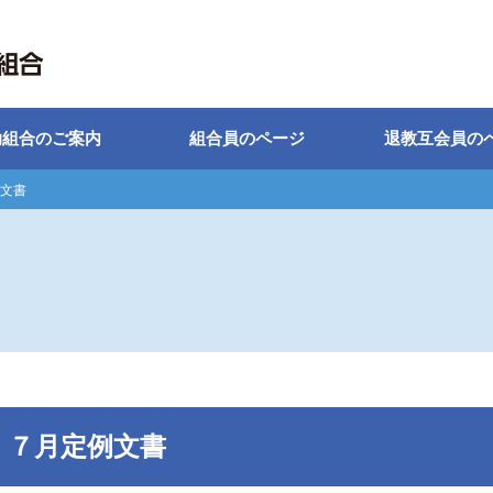
助組合のご案内
組合員のページ
退教互会員の
文書
７月定例文書