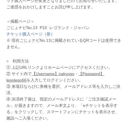
ット購入ページが変更となりましたのでお知らせいたします。
ご迷惑をおかけしますことお詫び申し上げます。
＜掲載ページ＞
ごじょナビNo.13 P10 レゴランド・ジャパン
チケット購入ページ（新）
※ 現在ごじょナビNo.13に掲載されているQRコードは使用でき
ません。
○ 利用方法
① 上記URLリンクよりホームページにアクセスください。
② サイト内で
【Username】nakyogo
・
【Password】
legolego66
を入力してログインください。
③ 来場日ならびに券種を選択、メールアドレス等を入力しご決
済。
④ 決済終了後は、指定のメールアドレスに「ご注文確認メー
ル」が届きますので、メール本文より、「eチケットを表示す
る」をクリックして、スマートフォンにチケットを表示させ、
施設へご入場ください。