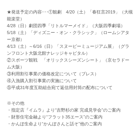
★発送予定の内容･･･①観劇 4/20（土）「春狂言2019」（大槻
能楽堂）
4/28（日）劇団四季「リトルマーメイド」（大阪四季劇場）
5/18（土）「ディズニー・オン・クラシック」（ロームシアタ
ー京都）
4/13（土）～6/16（日）「スヌーピーミュージアム展」（グラ
ンフロント大阪北館ナレッジキャピタル）
②スポーツ観戦 「オリックスシーズンシート」（京セラドー
ム大阪）
③利用割引事業の価格改定について（ブレス）
④入漁購入割引事業の実施について
⑤平成31年度互助組合宛て返信用封筒の配布について
※その他
・指定店『イムラ』より“吉野杉の家 完成見学会”のご案内
・財形住宅金融より“フラット35エース”のご案内
・かんぽ生命より“かんぽさんと話そ”他のご案内