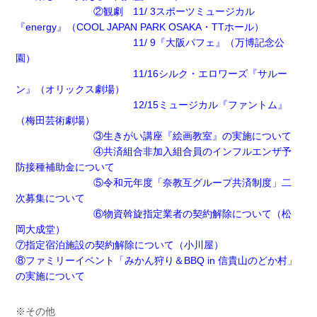
②観劇 11/ 3スポーツミュージカル
『energy』（COOL JAPAN PARK OSAKA・TTホール）
11/ 9『大阪パフェ』（万博記念公
園）
11/16シルク・エロワーズ『サルー
ン』（オリックス劇場）
12/15ミュージカル『ファントム』
（梅田芸術劇場）
③生きがい講座『絵画教室』の実施について
④共済組合非加入組合員のインフルエンザ予
防接種補助金について
⑤令和元年度「奈教互グループ共済制度」二
次募集について
⑥物資斡旋指定業者の契約解除について（松
岡大成堂）
⑦指定宿泊施設の契約解除について（小川屋）
⑧ファミリーイベント「みかん狩り＆BBQ in 信貴山のどか村」
の実施について
※その他