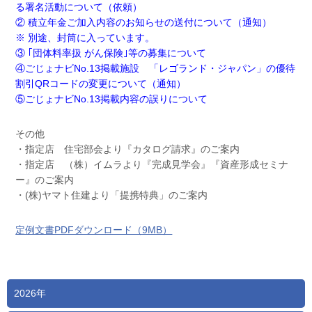
る署名活動について（依頼）
② 積立年金ご加入内容のお知らせの送付について（通知）
※ 別途、封筒に入っています。
③ ｢団体料率扱 がん保険｣等の募集について
④ごじょナビNo.13掲載施設 「レゴランド・ジャパン」の優待
割引QRコードの変更について（通知）
⑤ごじょナビNo.13掲載内容の誤りについて
その他
・指定店 住宅部会より『カタログ請求』のご案内
・指定店 （株）イムラより『完成見学会』『資産形成セミナ
ー』のご案内
・(株)ヤマト住建より「提携特典」のご案内
定例文書PDFダウンロード（9MB）
2026年